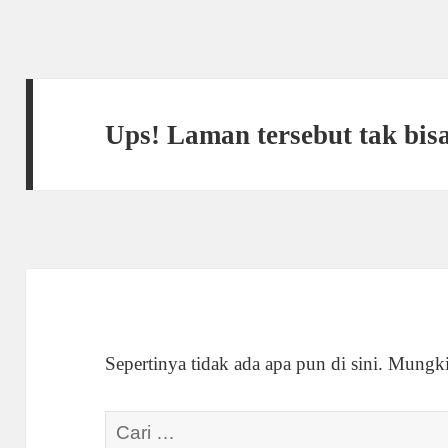
Ups! Laman tersebut tak bis
Sepertinya tidak ada apa pun di sini. Mung
Cari